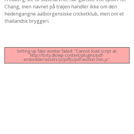
Chang, men navnet på trøjen handler ikke om den
hedengangne aalborgensiske cricketklub, men om et
thailandsk bryggeri.
Setting up fake worker failed: "Cannot load script at:
http://forty.dk/wp-content/plugins/pdf-
embedder/assets/js/pdfjs/pdf.worker.min.js".