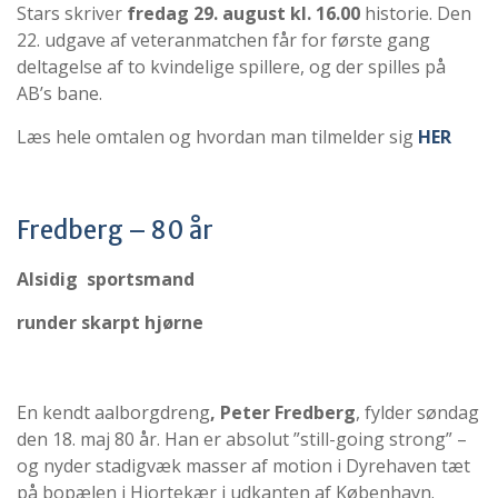
Stars skriver
fredag 29. august kl. 16.00
historie. Den
22. udgave af veteranmatchen får for første gang
deltagelse af to kvindelige spillere, og der spilles på
AB’s bane.
Læs hele omtalen og hvordan man tilmelder sig
HER
Fredberg – 80 år
Alsidig sportsmand
runder skarpt hjørne
En kendt aalborgdreng
, Peter Fredberg
, fylder søndag
den 18. maj 80 år. Han er absolut ”still-going strong” –
og nyder stadigvæk masser af motion i Dyrehaven tæt
på bopælen i Hjortekær i udkanten af København.