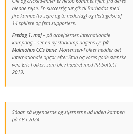
Ole og cricketvenner er netop kommet hjem fra deres
niende rejse. En succesrig tur gik til Barbados med
fire kampe (to sejre og to nederlag) og deltagelse af
14 spillere og fem supportere.
Fredag 1. maj
– på arbejdernes internationale
kampdag – ser en ny storkamp dagens lys
på
Malmöhus CC’s bane
. Mortensen-Folker hedder det
internationale opgør efter Stan og vores gode svenske
ven, Eric Folker, som blev hædret med PR-battet i
2019.
Sådan så legenderne og stjernerne ud inden kampen
på AB i 2024.