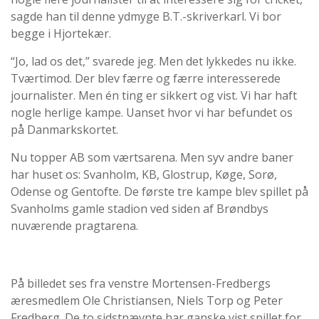
sagde han til denne ydmyge B.T.-skriverkarl. Vi bor
begge i Hjortekær.
“Jo, lad os det,” svarede jeg. Men det lykkedes nu ikke.
Tværtimod. Der blev færre og færre interesserede
journalister. Men én ting er sikkert og vist. Vi har haft
nogle herlige kampe. Uanset hvor vi har befundet os
på Danmarkskortet.
Nu topper AB som værtsarena. Men syv andre baner
har huset os: Svanholm, KB, Glostrup, Køge, Sorø,
Odense og Gentofte. De første tre kampe blev spillet på
Svanholms gamle stadion ved siden af Brøndbys
nuværende pragtarena.
På billedet ses fra venstre Mortensen-Fredbergs
æresmedlem Ole Christiansen, Niels Torp og Peter
Fredberg. De to sidstnævnte har ganske vist spillet for