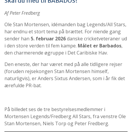
Skal du med til BABADOS?
Af Peter Fredberg
Ole Stan Mortensen, idémanden bag Legends/All Stars,
har endnu et stort tema på brættet. For niende gang
sender han
5. februar 2026
danske cricketveteraner ud
i den store verden til fem kampe.
Målet er Barbados
,
den charmerende øgruppe i Det Caribiske Hav.
Den eneste, der har været med på alle tidligere rejser
(foruden rejsekongen Stan Mortensen himself,
naturligvis), er Anders Sixtus Andersen, som i år fik det
ærefulde PR-bat.
På billedet ses de tre bestyrelsesmedlemmer i
Mortensen Legends/Fredberg All Stars, fra venstre Ole
Stan Mortensen, Niels Torp og Peter Fredberg.