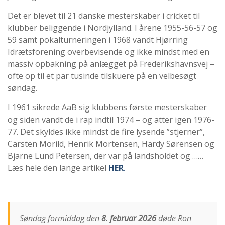
Det er blevet til 21 danske mesterskaber i cricket til
klubber beliggende i Nordjylland. I årene 1955-56-57 og
59 samt pokalturneringen i 1968 vandt Hjørring
Idrætsforening overbevisende og ikke mindst med en
massiv opbakning på anlægget på Frederikshavnsvej –
ofte op til et par tusinde tilskuere på en velbesøgt
søndag.
I 1961 sikrede AaB sig klubbens første mesterskaber
og siden vandt de i rap indtil 1974 – og atter igen 1976-
77. Det skyldes ikke mindst de fire lysende ”stjerner”,
Carsten Morild, Henrik Mortensen, Hardy Sørensen og
Bjarne Lund Petersen, der var på landsholdet og ……
Læs hele den lange artikel
HER
.
Søndag formiddag den
8. februar 2026
døde Ron