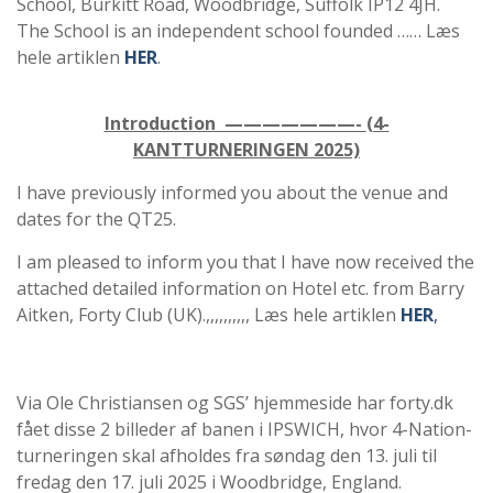
School, Burkitt Road, Woodbridge, Suffolk IP12 4JH.
The School is an independent school founded …… Læs
hele artiklen
HER
.
Introduction ———————-
(4-
KANTTURNERINGEN 2025)
I have previously informed you about the venue and
dates for the QT25.
I am pleased to inform you that I have now received the
attached detailed information on Hotel etc. from Barry
Aitken, Forty Club (UK).,,,,,,,,,, Læs hele artiklen
HER
,
Via Ole Christiansen og SGS’ hjemmeside har forty.dk
fået disse 2 billeder af banen i IPSWICH, hvor 4-Nation-
turneringen skal afholdes fra søndag den 13. juli til
fredag ​​den 17. juli 2025 i Woodbridge, England.