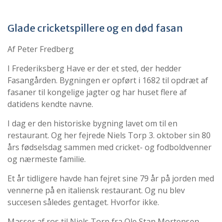
Glade cricketspillere og en død fasan
Af Peter Fredberg
I Frederiksberg Have er der et sted, der hedder
Fasangården. Bygningen er opført i 1682 til opdræt af
fasaner til kongelige jagter og har huset flere af
datidens kendte navne.
I dag er den historiske bygning lavet om til en
restaurant. Og her fejrede Niels Torp 3. oktober sin 80
års fødselsdag sammen med cricket- og fodboldvenner
og nærmeste familie.
Et år tidligere havde han fejret sine 79 år på jorden med
vennerne på en italiensk restaurant. Og nu blev
succesen således gentaget. Hvorfor ikke.
Masser af ros til Niels Torp fra Ole Stan Mortensen,