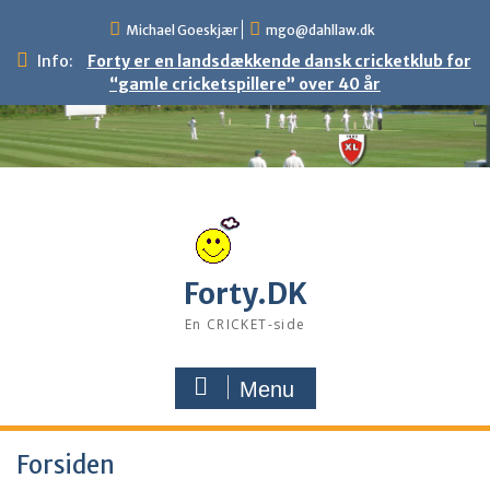
Skip
Michael Goeskjær
mgo@dahllaw.dk
to
content
Info:
Forty er en landsdækkende dansk cricketklub for
“gamle cricketspillere” over 40 år
Forty.DK
En CRICKET-side
Menu
Forsiden