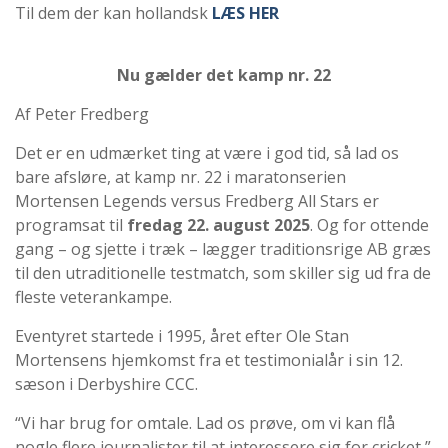
Til dem der kan hollandsk
LÆS HER
Nu gælder det kamp nr. 22
Af Peter Fredberg
Det er en udmærket ting at være i god tid, så lad os
bare afsløre, at kamp nr. 22 i maratonserien
Mortensen Legends versus Fredberg All Stars er
programsat til
fredag 22. august 2025
. Og for ottende
gang – og sjette i træk – lægger traditionsrige AB græs
til den utraditionelle testmatch, som skiller sig ud fra de
fleste veterankampe.
Eventyret startede i 1995, året efter Ole Stan
Mortensens hjemkomst fra et testimonialår i sin 12.
sæson i Derbyshire CCC.
“Vi har brug for omtale. Lad os prøve, om vi kan flå
nogle flere journalister til at interessere sig for cricket,”