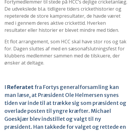
Fortymedlemmer til stede på HCC’s dejlige cricketanlæg.
De udvekslede bl.a. tidligere tiders crickethistorier og
repeterede de store kampresultater, de havde været
med i gennem deres aktive crickettid. Hverken
resultater eller historier er blevet mindre med tiden.
Et flot arrangement, som HCC skal have stor ros og tak
for. Dagen sluttes af med en sæsonafslutningsfest for
klubbens medlemmer sammen med de tilskuere, der
ønsker at deltage.
I
Referatet
fra Fortys generalforsamling kan
man læse, at Præsident Ole Helmersen synes
tiden var inde til at trække sig som præsident og
overlade posten til yngre kræfter. Michael
Goeskjær blev indstillet og valgt til ny
præsident. Han takkede for valget og rettede en