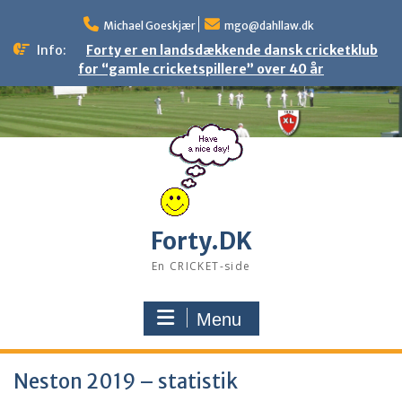
Skip
to
Michael Goeskjær
mgo@dahllaw.dk
content
Info:
Forty er en landsdækkende dansk cricketklub
for “gamle cricketspillere” over 40 år
Forty.DK
En CRICKET-side
Menu
Neston 2019 – statistik