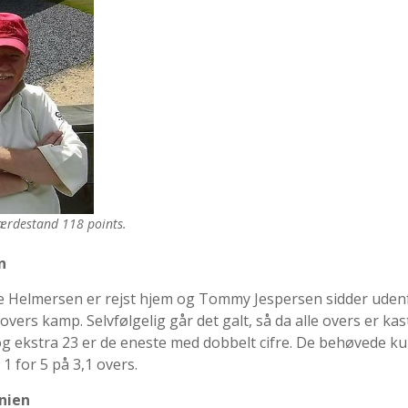
gærdestand 118 points.
n
Ole Helmersen er rejst hjem og Tommy Jespersen sidder uden
vers kamp. Selvfølgelig går det galt, så da alle overs er kas
og ekstra 23 er de eneste med dobbelt cifre. De behøvede ku
1 for 5 på 3,1 overs.
anien