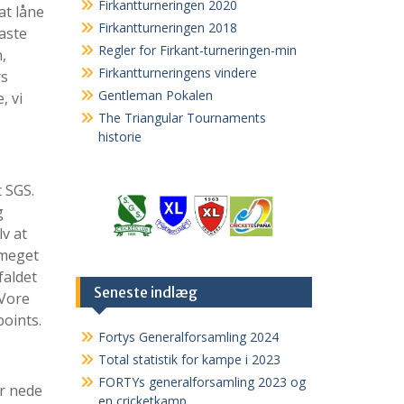
Firkantturneringen 2020
at låne
Firkantturneringen 2018
aste
Regler for Firkant-turneringen-min
,
Firkantturneringens vindere
rs
Gentleman Pokalen
, vi
The Triangular Tournaments
historie
 SGS.
g
v at
 meget
faldet
Seneste indlæg
 Vore
points.
Fortys Generalforsamling 2024
Total statistik for kampe i 2023
FORTYs generalforsamling 2023 og
ar nede
en cricketkamp