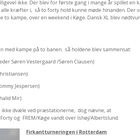
lligevel ikke. Der blev for første gang i mange år spillet en 
 alle kræfter i, så to forty hold kunne møde hinanden. Der v
ede to kampe, over en weekend i Køge. Dansk XL blev nødtvun
nen med kampe på to banen. så holdene blev sammensat:
der Søren Vestergaard /Søren Clausen)
hristiansen)
ommy Jespersen)
halid Mir)
vil ikke dvæle ved præstationerne, dog nævne, at
Forty og FREM/Køge vandt over Ishøj/Albertslund.
Firkantturneringen i Rotterdam