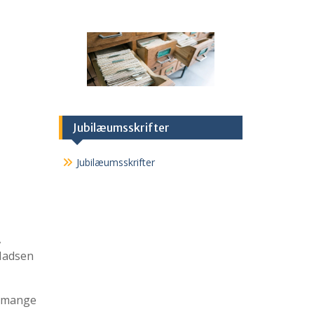
Jubilæumsskrifter
Jubilæumsskrifter
,
 Madsen
i mange