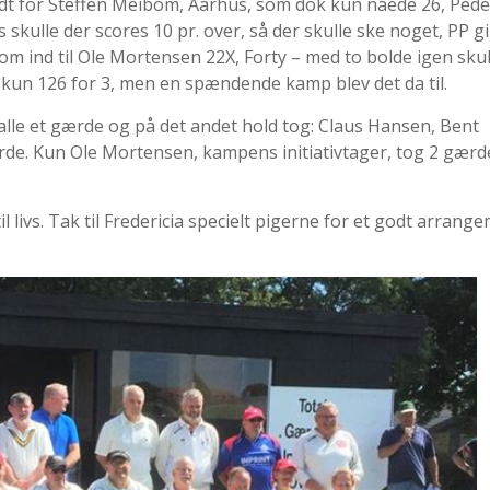
dt for Steffen Meibom, Aarhus, som dok kun nåede 26, Pede
skulle der scores 10 pr. over, så der skulle ske noget, PP gi
m ind til Ole Mortensen 22X, Forty – med to bolde igen skul
e, kun 126 for 3, men en spændende kamp blev det da til.
 alle et gærde og på det andet hold tog: Claus Hansen, Bent
rde. Kun Ole Mortensen, kampens initiativtager, tog 2 gærd
l livs. Tak til Fredericia specielt pigerne for et godt arrange