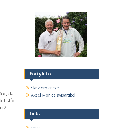
FortyInfo
Skriv om cricket
for, da
Aksel Morilds avisartikel
tet står
n 2
Links
Links