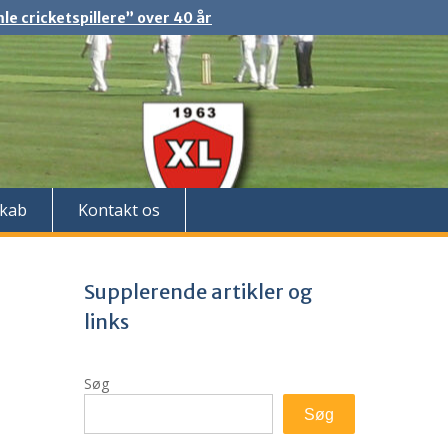
e cricketspillere” over 40 år
kab
Kontakt os
Supplerende artikler og
links
Søg
Søg