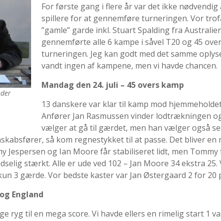
For første gang i flere år var det ikke nødvendig 
spillere for at gennemføre turneringen. Vor trof
”gamle” garde inkl. Stuart Spalding fra Australien
gennemførte alle 6 kampe i såvel T20 og 45 ove
turneringen. Jeg kan godt med det samme oplyse
vandt ingen af kampene, men vi havde chancen.
Mandag den 24. juli – 45 overs kamp
nder
13 danskere var klar til kamp mod hjemmeholdet
Anfører Jan Rasmussen vinder lodtrækningen o
vælger at gå til gærdet, men han vælger også sel
kabsfører, så kom regnestykket til at passe. Det bliver en
my Jespersen og Ian Moore får stabiliseret lidt, men Tommy 
dselig stærkt. Alle er ude ved 102 – Jan Moore 34 ekstra 25.
un 3 gærde. Vor bedste kaster var Jan Østergaard 2 for 20 
 og England
 ryg til en mega score. Vi havde ellers en rimelig start 1 v