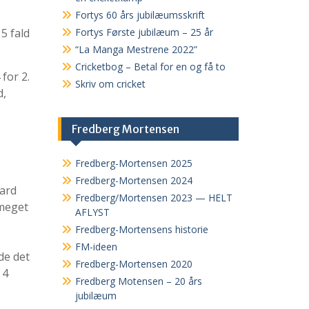
Fortys 60 års jubilæumsskrift
 5 fald
Fortys Første jubilæum – 25 år
“La Manga Mestrene 2022”
Cricketbog – Betal for en og få to
 for 2.
Skriv om cricket
d,
Fredberg Mortensen
Fredberg-Mortensen 2025
Fredberg-Mortensen 2024
aard
Fredberg/Mortensen 2023 — HELT
 meget
AFLYST
Fredberg-Mortensens historie
FM-ideen
de det
Fredberg-Mortensen 2020
 4
Fredberg Motensen – 20 års
jubilæum