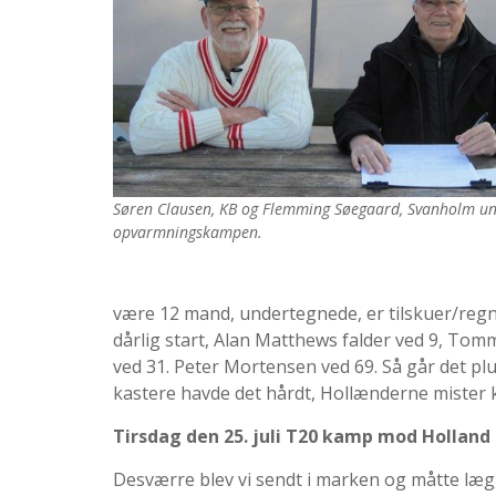
Søren Clausen, KB og Flemming Søegaard, Svanholm u
opvarmningskampen.
være 12 mand, undertegnede, er tilskuer/regns
dårlig start, Alan Matthews falder ved 9, Tom
ved 31. Peter Mortensen ved 69. Så går det plu
kastere havde det hårdt, Hollænderne mister k
Tirsdag den 25. juli T20 kamp mod Holland
Desværre blev vi sendt i marken og måtte lægge