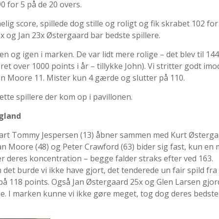
0 for 5 på de 20 overs.
lig score, spillede dog stille og roligt og fik skrabet 102 for
 og Jan 23x Østergaard bar bedste spillere.
n og igen i marken. De var lidt mere rolige – det blev til 144
t over 1000 points i år – tillykke John). Vi stritter godt imo
an Moore 11. Mister kun 4 gærde og slutter på 110.
tte spillere der kom op i pavillonen.
ngland
d start Tommy Jespersen (13) åbner sammen med Kurt Østerg
 Ian Moore (48) og Peter Crawford (63) bider sig fast, kun en
er deres koncentration – begge falder straks efter ved 163.
 burde vi ikke have gjort, det tenderede un fair spild fra
å 118 points. Også Jan Østergaard 25x og Glen Larsen gjor
de. I marken kunne vi ikke gøre meget, tog dog deres bedste