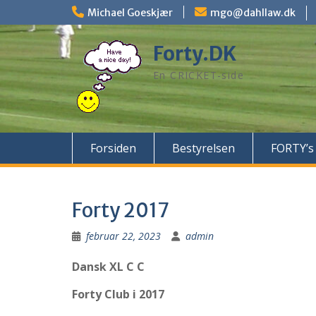
Skip
Michael Goeskjær
mgo@dahllaw.dk
to
content
Forty.DK
En CRICKET-side
Forsiden
Bestyrelsen
FORTY’s 
Forty 2017
februar 22, 2023
admin
Dansk XL C C
Forty Club 