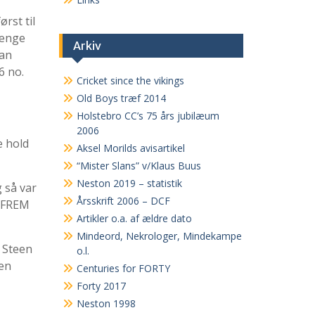
rst til
længe
Arkiv
Jan
6 no.
Cricket since the vikings
Old Boys træf 2014
Holstebro CC’s 75 års jubilæum
2006
e hold
Aksel Morilds avisartikel
“Mister Slans” v/Klaus Buus
Neston 2019 – statistik
 så var
Årsskrift 2006 – DCF
, FREM
Artikler o.a. af ældre dato
Mindeord, Nekrologer, Mindekampe
 Steen
o.l.
sen
Centuries for FORTY
Forty 2017
Neston 1998