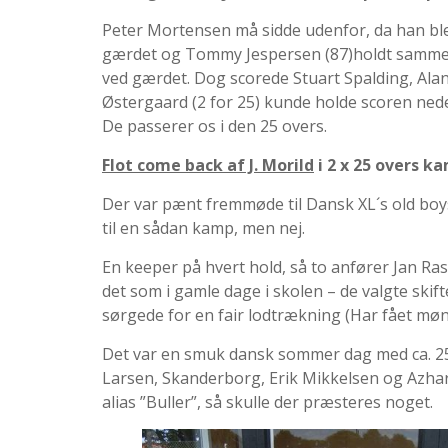
Peter Mortensen må sidde udenfor, da han blev
gærdet og Tommy Jespersen (87)holdt sammen
ved gærdet. Dog scorede Stuart Spalding, Alan 
Østergaard (2 for 25) kunde holde scoren nede
De passerer os i den 25 overs.
Flot come back af J. Morild
i 2 x 25 overs ka
Der var pænt fremmøde til Dansk XL´s old boys
til en sådan kamp, men nej.
En keeper på hvert hold, så to anfører Jan R
det som i gamle dage i skolen – de valgte ski
sørgede for en fair lodtrækning (Har fået møn
Det var en smuk dansk sommer dag med ca. 25 
Larsen, Skanderborg, Erik Mikkelsen og Azhar
alias ”Buller”, så skulle der præsteres noget.