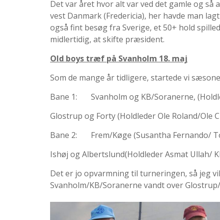
Det var året hvor alt var ved det gamle og så a
vest Danmark (Fredericia), her havde man lagt
også fint besøg fra Sverige, et 50+ hold spill
midlertidig, at skifte præsident.
Old boys træf på Svanholm 18. maj
Som de mange år tidligere, startede vi sæso
Bane 1: Svanholm og KB/Soranerne, (Holdle
Glostrup og Forty (Holdleder Ole Roland/Ole C
Bane 2: Frem/Køge (Susantha Fernando/ T
Ishøj og Albertslund(Holdleder Asmat Ullah/ K
Det er jo opvarmning til turneringen, så jeg 
Svanholm/KB/Soranerne vandt over Glostrup/