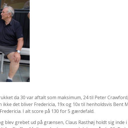
rukket da 30 var aftalt som maksimum, 24 til Peter Crawford
n ikke det bliver Fredericia, 19x og 10x til henholdsvis Bent
dericia. I alt score på 130 for 5 gærdefald.
og blev grebet ud på grænsen, Claus Rasthøj holdt sig inde 