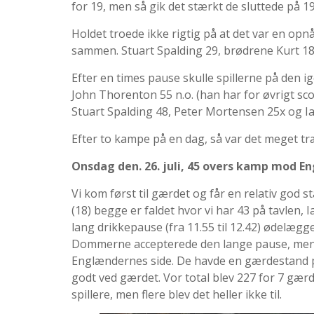
for 19, men så gik det stærkt de sluttede på 19
Holdet troede ikke rigtig på at det var en opnåe
sammen. Stuart Spalding 29, brødrene Kurt 18x
Efter en times pause skulle spillerne på den ige
John Thorenton 55 n.o. (han har for øvrigt score
Stuart Spalding 48, Peter Mortensen 25x og I
Efter to kampe på en dag, så var det meget træ
Onsdag den. 26. juli, 45 overs kamp mod E
Vi kom først til gærdet og får en relativ go
(18) begge er faldet hvor vi har 43 på tavlen,
lang drikkepause (fra 11.55 til 12.42) ødelægg
Dommerne accepterede den lange pause, men det
Englændernes side. De havde en gærdestand p
godt ved gærdet. Vor total blev 227 for 7 gær
spillere, men flere blev det heller ikke til.