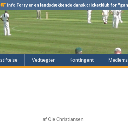
Info:
Forty er en landsdækkende dansk cricketklub for “gaml
stiftelse
Vedtægter
Kontingent
Medlems
i 2017
af Ole Christiansen