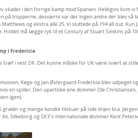
 skadet i den forrige kamp mod Spanien. Heldigvis kom vi fø
 på tropperne, desværre var der ingen andre der blev så 
Matthews og ekstra alle 25. Vi sluttede på 194 all out. Kun 
. Holdet må lægge ryk til et Century af Stuart Simkins på 10
mp i Fredericia
 træf i vest DK. Det kunne måske for UK være svært at still
asmussen, Køge og Jan Østergaard Fredericia blev udpeget og
ftevis en spiller. Den upartiske ene dommer Ole Christiansen
ten igen).
grader og mange kendte tilskuer på side linjen bl.a. Jørgen
 Ali, Silkeborg og DCF´s internationale dommer Kent Peter