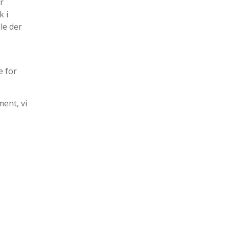
r
k i
le der
e for
ment, vi