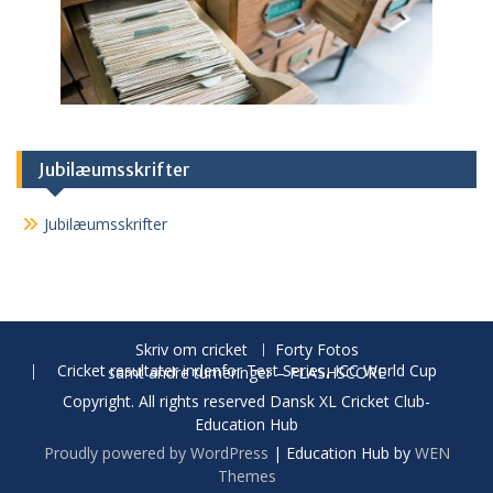
Jubilæumsskrifter
Jubilæumsskrifter
Skriv om cricket
Forty Fotos
Cricket resultater indenfor Test Series, ICC World Cup samt andre turneringer – FLASHSCORE
Copyright. All rights reserved Dansk XL Cricket Club-
Education Hub
Proudly powered by WordPress
|
Education Hub by
WEN
Themes