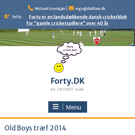
Skip
to
Michael Goeskjær
mgo@dahllaw.dk
content
Info:
Forty er en landsdækkende dansk cricketklub
for “gamle cricketspillere” over 40 år
Forty.DK
En CRICKET-side
Menu
Old Boys træf 2014