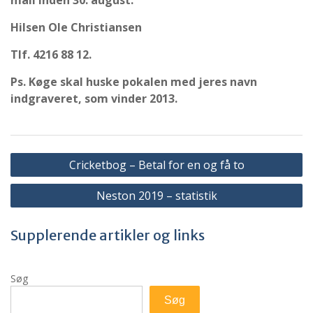
mail inden 30. august.
Hilsen Ole Christiansen
Tlf. 4216 88 12.
Ps. Køge skal huske pokalen med jeres navn
indgraveret, som vinder 2013.
Indlægsnavigation
Cricketbog – Betal for en og få to
Neston 2019 – statistik
Supplerende artikler og links
Søg
Søg