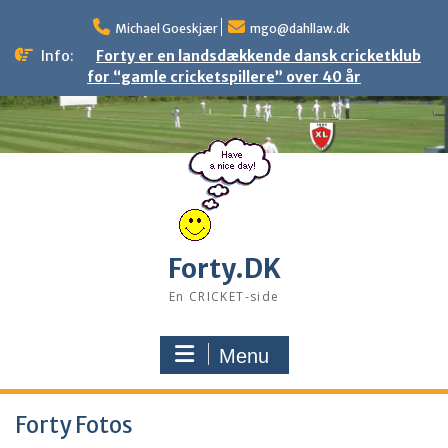
Skip
to
Michael Goeskjær
mgo@dahllaw.dk
content
Info:
Forty er en landsdækkende dansk cricketklub
for “gamle cricketspillere” over 40 år
Forty.DK
En CRICKET-side
Menu
Forty Fotos