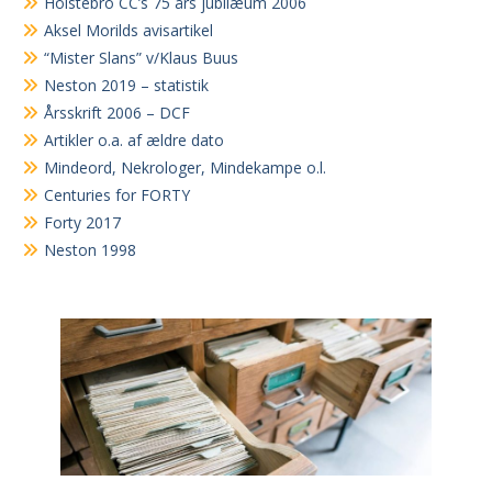
Holstebro CC’s 75 års jubilæum 2006
Aksel Morilds avisartikel
“Mister Slans” v/Klaus Buus
Neston 2019 – statistik
Årsskrift 2006 – DCF
Artikler o.a. af ældre dato
Mindeord, Nekrologer, Mindekampe o.l.
Centuries for FORTY
Forty 2017
Neston 1998