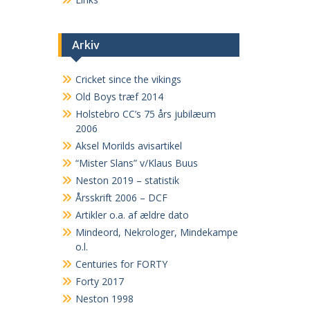
Arkiv
Cricket since the vikings
Old Boys træf 2014
Holstebro CC’s 75 års jubilæum
2006
Aksel Morilds avisartikel
“Mister Slans” v/Klaus Buus
Neston 2019 – statistik
Årsskrift 2006 – DCF
Artikler o.a. af ældre dato
Mindeord, Nekrologer, Mindekampe
o.l.
Centuries for FORTY
Forty 2017
Neston 1998