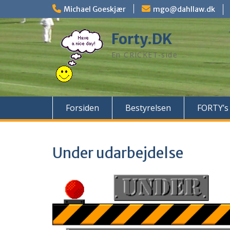
Skip
Michael Goeskjær
mgo@dahllaw.dk
to
content
Forty.DK
En CRICKET-side
Forsiden
Bestyrelsen
FORTY’s 
Under udarbejdelse