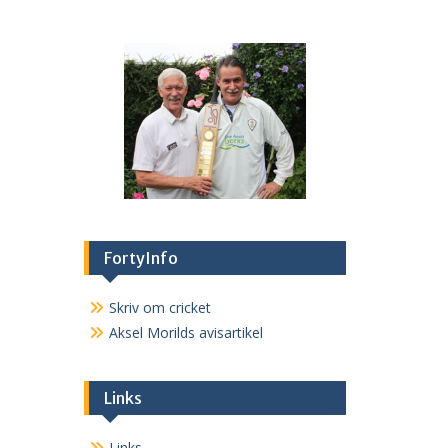
FortyInfo
Skriv om cricket
Aksel Morilds avisartikel
Links
Links