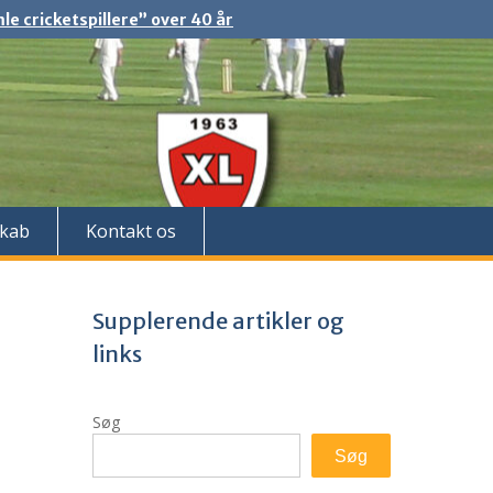
e cricketspillere” over 40 år
kab
Kontakt os
Supplerende artikler og
links
Søg
Søg